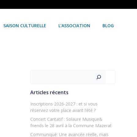
SAISON CULTURELLE
L’ASSOCIATION
BLOG
Rechercher
Articles récents
Inscriptions 2026-2027 : et si vous
réserviez votre place avant l’été ?
Concert Caritatif : Solaure Musique&
friends le 28 avril à la Commune Mazerat
Communiqué: Une avancée réelle, mais