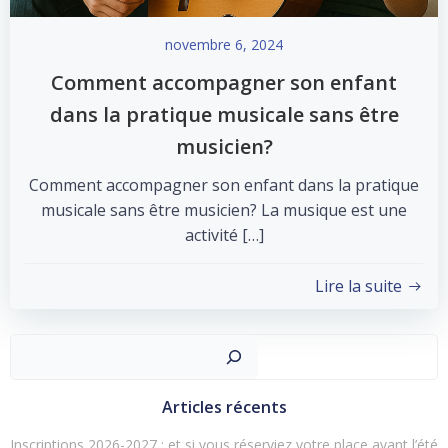
novembre 6, 2024
Comment accompagner son enfant
dans la pratique musicale sans être
musicien?
Comment accompagner son enfant dans la pratique
musicale sans être musicien? La musique est une
activité […]
Lire la suite
Recher
Articles récents
Inscriptions 2026-2027 : et si vous réserviez votre place avant l’été